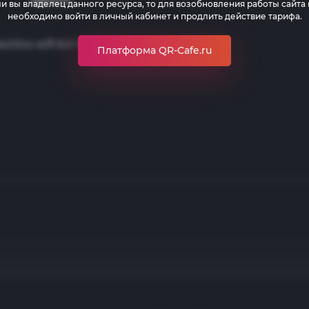
и вы владелец данного ресурса, то для возобновления работы сайта
необходимо войти в личный кабинет и продлить действие тарифа.
achine ж/б 8.0 %
Платформа QR-Cafe.ru
В заказ