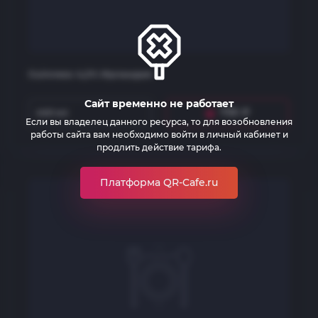
Guinness 4,2% Ирландия
Сайт временно не работает
730
₽
440 мл
Если вы владелец данного ресурса, то для возобновления
работы сайта вам необходимо войти в личный кабинет и
продлить действие тарифа.
Платформа QR-Cafe.ru