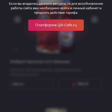
Если вы владелец данного ресурса, то для возобновления
работы сайта вам необходимо войти в личный кабинет и
продлить действие тарифа.
Платформа QR-Cafe.ru
Ховброй Оригинал 5,1% Германия
Светлое, пастеризованное, фильтрованное/
нефильтрованное
790
₽
500 мл