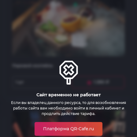
Паровой коктейль
1 290
₽
1 шт
Сайт временно не работает
Если вы владелец данного ресурса, то для возобновления
работы сайта вам необходимо войти в личный кабинет и
продлить действие тарифа.
Платформа QR-Cafe.ru