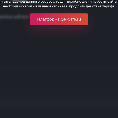
и вы владелец данного ресурса, то для возобновления работы сайта
необходимо войти в личный кабинет и продлить действие тарифа.
achine ж/б 8.0 %
Платформа QR-Cafe.ru
В заказ